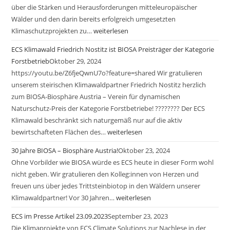
über die Stärken und Herausforderungen mitteleuropäischer
Wälder und den darin bereits erfolgreich umgesetzten
Klimaschutzprojekten zu…
weiterlesen
ECS Klimawald Friedrich Nostitz ist BIOSA Preisträger der Kategorie
Forstbetrieb
Oktober 29, 2024
https://youtu.be/Z6fjeQwnU7o?feature=shared Wir gratulieren
unserem steirischen Klimawaldpartner Friedrich Nostitz herzlich
zum BIOSA-Biosphäre Austria – Verein für dynamischen
Naturschutz-Preis der Kategorie Forstbetriebe! ???????? Der ECS
Klimawald beschränkt sich naturgemäß nur auf die aktiv
bewirtschafteten Flächen des…
weiterlesen
30 Jahre BIOSA – Biosphäre Austria!
Oktober 23, 2024
Ohne Vorbilder wie BIOSA würde es ECS heute in dieser Form wohl
nicht geben. Wir gratulieren den Kolleg:innen von Herzen und
freuen uns über jedes Trittsteinbiotop in den Wäldern unserer
Klimawaldpartner! Vor 30 Jahren…
weiterlesen
ECS im Presse Artikel 23.09.2023
September 23, 2023
Die Klimaprojekte von ECS Climate Solutions zur Nachlese in der