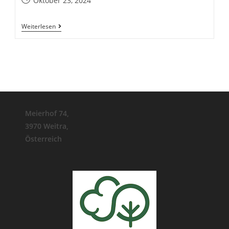
Oktober 23, 2024
veröffentlicht:
30
Weiterlesen
Jahre
BIOSA
–
Biosphäre
Austria!
Meierhof 74,
3970 Weitra,
Österreich