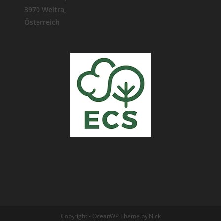
3970 Weitra,
Österreich
Copyright - OceanWP Theme by Nick