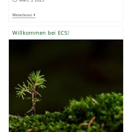
veröffentlicht:
Fact
Weiterlesen
Friday:
Neue
Hoffnung
Willkommen bei ECS!
Für
Den
Kleinspecht